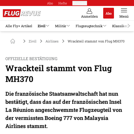
Abo
Hefte
Produkte
Abo
Anmelden
Menü
Alle Fly+ Artikel
Zivil
Militär
Flugzeugtechnik
Klassiker
Zivil
Airlines
Wrackteil stammt von Flug MH370
OFFIZIELLE BESTÄTIGUNG
Wrackteil stammt von Flug
MH370
Die französische Staatsanwaltschaft hat nun
bestätigt, dass das auf der französischen Insel
La Réunion angeschwemmte Flugzeugteil von
der vermissten Boeing 777 von Malaysia
Airlines stammt.