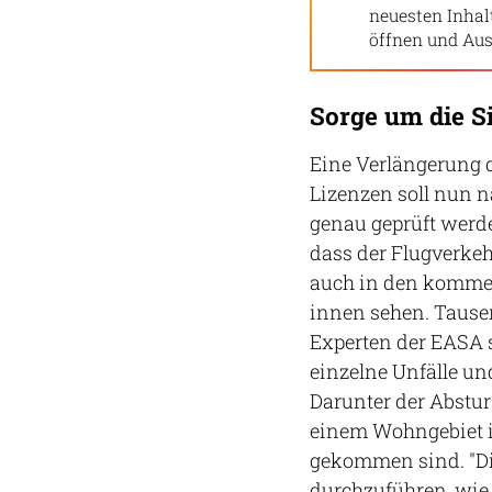
neuesten Inha
öffnen und Aus
Sorge um die S
Eine Verlängerung d
Lizenzen soll nun n
genau geprüft werde
dass der Flugverke
auch in den kommen
innen sehen. Tausen
Experten der EASA s
einzelne Unfälle un
Darunter der Abstur
einem Wohngebiet i
gekommen sind. "Die
durchzuführen, wie 