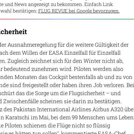
lte und News angezeigt zu bekommen. Einfach Link
wahl bestätigen:
FLUG REVUE bei Google bevorzugen.
icherheit
er Ausnahmeregelung für die weitere Gültigkeit der
ach dem Willen der EASA Einzelfall für Einzelfall
n. Zugleich zeichnet sich für den Winter nicht ab,
hr bedeutend zunehmen wird. Piloten werden also
den Monaten das Cockpit bestenfalls ab und zu von
de sind freigestellt oder haben ihren Job verloren. Be
chürt das die Sorge um die Flugsicherheit – und
d Zwischenfälle scheinen sie darin zu bestätigen.
z des Pakistan International Airlines Airbus A320 übe
n Karatschi im Mai, bei dem 99 Menschen ums Leben
 Piloten schienen die Flüge nicht so flüssig
sie es hätten tun sollen", kommentierte EASA-Chef