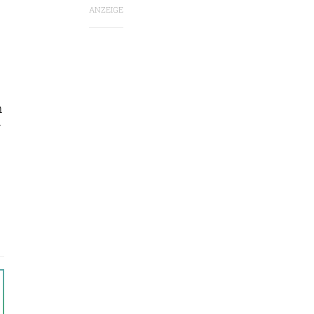
ANZEIGE
n
r