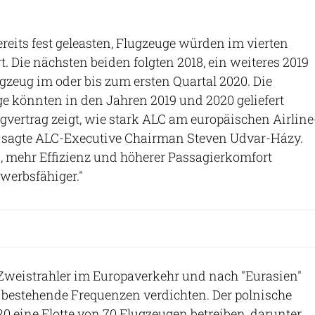
ereits fest geleasten, Flugzeuge würden im vierten
rt. Die nächsten beiden folgten 2018, ein weiteres 2019
gzeug im oder bis zum ersten Quartal 2020. Die
e könnten in den Jahren 2019 und 2020 geliefert
gvertrag zeigt, wie stark ALC am europäischen Airline
", sagte ALC-Executive Chairman Steven Udvar-Házy.
, mehr Effizienz und höherer Passagierkomfort
erbsfähiger."
 Zweistrahler im Europaverkehr und nach "Eurasien"
 bestehende Frequenzen verdichten. Der polnische
20 eine Flotte von 70 Flugzeugen betreiben, darunter