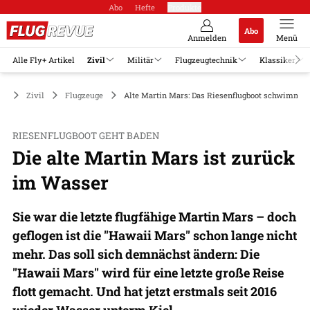
Abo
Hefte
Produkte
Abo
Anmelden
Menü
Alle Fly+ Artikel
Zivil
Militär
Flugzeugtechnik
Klassiker
Zivil
Flugzeuge
Alte Martin Mars: Das Riesenflugboot schwimmt 
RIESENFLUGBOOT GEHT BADEN
Die alte Martin Mars ist zurück
im Wasser
Sie war die letzte flugfähige Martin Mars – doch
geflogen ist die "Hawaii Mars" schon lange nicht
mehr. Das soll sich demnächst ändern: Die
"Hawaii Mars" wird für eine letzte große Reise
flott gemacht. Und hat jetzt erstmals seit 2016
wieder Wasser unterm Kiel.