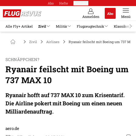
Abo
Hefte
Produkte
Abo
Anmelden
Menü
Alle Fly+ Artikel
Zivil
Militär
Flugzeugtechnik
Klassiker
Zivil
Airlines
Ryanair feilscht mit Boeing um 737 MAX
SCHNÄPPCHEN?
Ryanair feilscht mit Boeing um
737 MAX 10
Ryanair hofft auf 737 MAX 10 zum Krisentarif.
Die Airline pokert mit Boeing um einen neuen
Milliardenauftrag.
aero.de