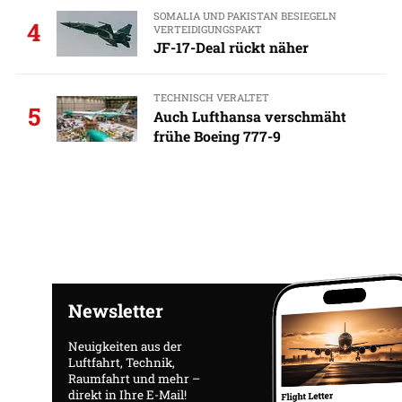
SOMALIA UND PAKISTAN BESIEGELN
4
VERTEIDIGUNGSPAKT
JF-17-Deal rückt näher
TECHNISCH VERALTET
5
Auch Lufthansa verschmäht
frühe Boeing 777-9
Newsletter
Neuigkeiten aus der
Luftfahrt, Technik,
Raumfahrt und mehr –
direkt in Ihre E-Mail!