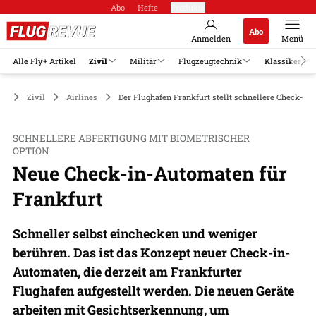
Abo
Hefte
Produkte
Abo
Anmelden
Menü
Alle Fly+ Artikel
Zivil
Militär
Flugzeugtechnik
Klassiker
Zivil
Airlines
Der Flughafen Frankfurt stellt schnellere Check-in-
SCHNELLERE ABFERTIGUNG MIT BIOMETRISCHER
OPTION
Neue Check-in-Automaten für
Frankfurt
Schneller selbst einchecken und weniger
berühren. Das ist das Konzept neuer Check-in-
Automaten, die derzeit am Frankfurter
Flughafen aufgestellt werden. Die neuen Geräte
arbeiten mit Gesichtserkennung, um