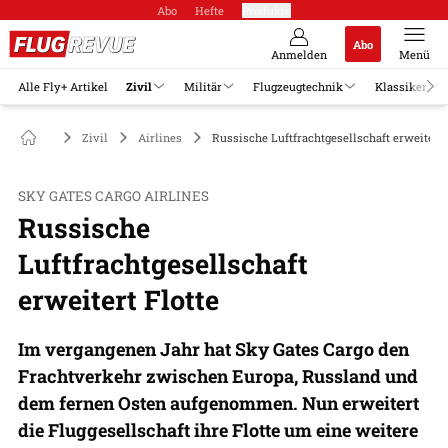
Abo
Hefte
Produkte
Abo
Anmelden
Menü
Alle Fly+ Artikel
Zivil
Militär
Flugzeugtechnik
Klassiker
Zivil
Airlines
Russische Luftfrachtgesellschaft erweitert 
SKY GATES CARGO AIRLINES
Russische
Luftfrachtgesellschaft
erweitert Flotte
Im vergangenen Jahr hat Sky Gates Cargo den
Frachtverkehr zwischen Europa, Russland und
dem fernen Osten aufgenommen. Nun erweitert
die Fluggesellschaft ihre Flotte um eine weitere