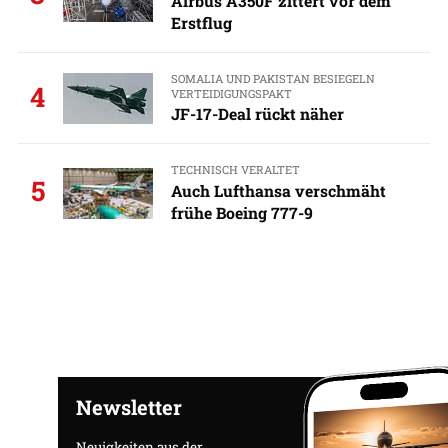
Airbus A350F zittert vor dem
Erstflug
SOMALIA UND PAKISTAN BESIEGELN
4
VERTEIDIGUNGSPAKT
JF-17-Deal rückt näher
TECHNISCH VERALTET
5
Auch Lufthansa verschmäht
frühe Boeing 777-9
Newsletter
Neuigkeiten aus der