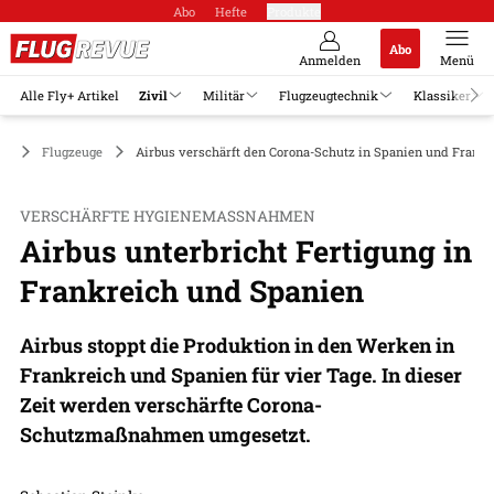
Abo
Hefte
Produkte
Abo
Anmelden
Menü
Alle Fly+ Artikel
Zivil
Militär
Flugzeugtechnik
Klassiker
il
Flugzeuge
Airbus verschärft den Corona-Schutz in Spanien und Frankr
VERSCHÄRFTE HYGIENEMASSNAHMEN
Airbus unterbricht Fertigung in
Frankreich und Spanien
Airbus stoppt die Produktion in den Werken in
Frankreich und Spanien für vier Tage. In dieser
Zeit werden verschärfte Corona-
Schutzmaßnahmen umgesetzt.