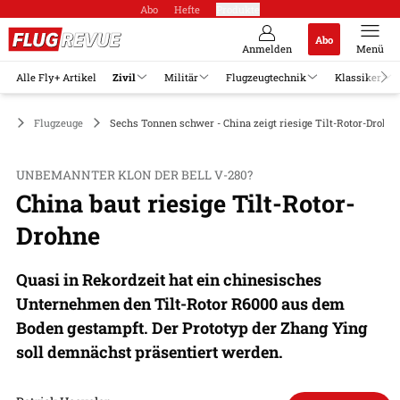
Abo
Hefte
Produkte
Abo
Anmelden
Menü
Alle Fly+ Artikel
Zivil
Militär
Flugzeugtechnik
Klassiker
il
Flugzeuge
Sechs Tonnen schwer - China zeigt riesige Tilt-Rotor-Drohne
UNBEMANNTER KLON DER BELL V-280?
China baut riesige Tilt-Rotor-
Drohne
Quasi in Rekordzeit hat ein chinesisches
Unternehmen den Tilt-Rotor R6000 aus dem
Boden gestampft. Der Prototyp der Zhang Ying
soll demnächst präsentiert werden.