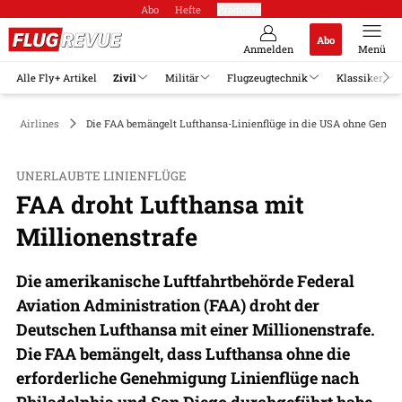
Abo
Hefte
Produkte
Abo
Anmelden
Menü
Alle Fly+ Artikel
Zivil
Militär
Flugzeugtechnik
Klassiker
Airlines
Die FAA bemängelt Lufthansa-Linienflüge in die USA ohne Geneh
UNERLAUBTE LINIENFLÜGE
FAA droht Lufthansa mit
Millionenstrafe
Die amerikanische Luftfahrtbehörde Federal
Aviation Administration (FAA) droht der
Deutschen Lufthansa mit einer Millionenstrafe.
Die FAA bemängelt, dass Lufthansa ohne die
erforderliche Genehmigung Linienflüge nach
Philadelphia und San Diego durchgeführt habe.