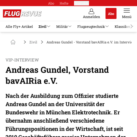
Abo
Hefte
Produkte
Abo
Anmelden
Menü
Alle Fly+ Artikel
Zivil
Militär
Flugzeugtechnik
Klassiker
Zivil
Andreas Gundel - Vorstand bavAIRia e.V. im Interview
VIP-INTERVIEW
Andreas Gundel, Vorstand
bavAIRia e.V.
Nach der Ausbildung zum Offizier studierte
Andreas Gundel an der Universität der
Bundeswehr in München Elektrotechnik. Er
übernahm anschließend verschiedene
Führungspositionen in der Wirtschaft, ist seit
2010 Geschäftsführer zweier Unternehmen der