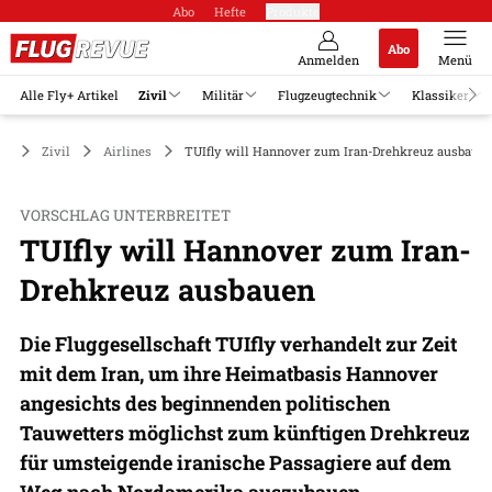
Abo
Hefte
Produkte
Abo
Anmelden
Menü
Alle Fly+ Artikel
Zivil
Militär
Flugzeugtechnik
Klassiker
Zivil
Airlines
TUIfly will Hannover zum Iran-Drehkreuz ausbaue
VORSCHLAG UNTERBREITET
TUIfly will Hannover zum Iran-
Drehkreuz ausbauen
Die Fluggesellschaft TUIfly verhandelt zur Zeit
mit dem Iran, um ihre Heimatbasis Hannover
angesichts des beginnenden politischen
Tauwetters möglichst zum künftigen Drehkreuz
für umsteigende iranische Passagiere auf dem
Weg nach Nordamerika auszubauen.