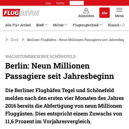
Abo
Hefte
Produkte
Abo
Anmelden
Menü
Alle Fly+ Artikel
Zivil
Militär
Flugzeugtechnik
Klassiker
Zivil
Berliner Flughäfen - Neun Millionen Passagiere seit Jahresbeginn
WACHSTUMSRESERVE SCHÖNEFELD
Berlin: Neun Millionen
Passagiere seit Jahresbeginn
Die Berliner Flughäfen Tegel und Schönefeld
melden nach den ersten vier Monaten des Jahres
2016 bereits die Abfertigung von neun Millionen
Fluggästen. Dies entspricht einem Zuwachs von
11,6 Prozent im Vorjahresvergleich.