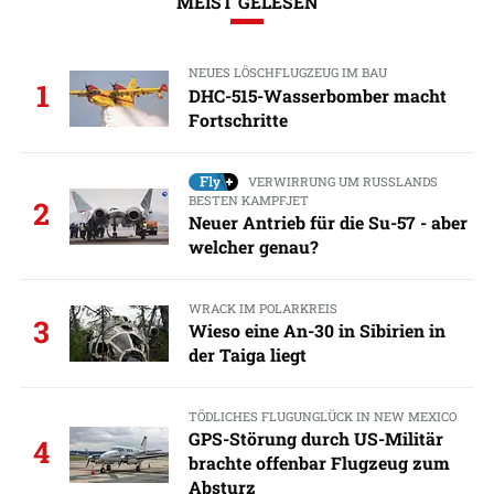
MEIST GELESEN
NEUES LÖSCHFLUGZEUG IM BAU
1
DHC-515-Wasserbomber macht
Fortschritte
VERWIRRUNG UM RUSSLANDS
BESTEN KAMPFJET
2
Neuer Antrieb für die Su-57 - aber
welcher genau?
WRACK IM POLARKREIS
3
Wieso eine An-30 in Sibirien in
der Taiga liegt
TÖDLICHES FLUGUNGLÜCK IN NEW MEXICO
GPS-Störung durch US-Militär
4
brachte offenbar Flugzeug zum
Absturz