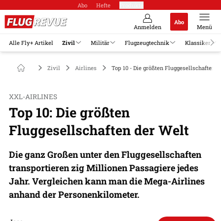
Abo
Hefte
Produkte
Abo
Anmelden
Menü
Alle Fly+ Artikel
Zivil
Militär
Flugzeugtechnik
Klassiker
Zivil
Airlines
Top 10 - Die größten Fluggesellschaften 
XXL-AIRLINES
Top 10: Die größten
Fluggesellschaften der Welt
Die ganz Großen unter den Fluggesellschaften
transportieren zig Millionen Passagiere jedes
Jahr. Vergleichen kann man die Mega-Airlines
anhand der Personenkilometer.