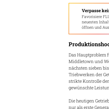
Verpasse ke
Favorisiere FL
neuesten Inha
öffnen und Aus
Produktionshoc
Das Hauptproblem fü
Middletown und Wes
nächsten sieben bis
Triebwerken der Get
strikte Kontrolle de
gewünschte Leistung
Die heutigen Getrie
nur als erste Gener