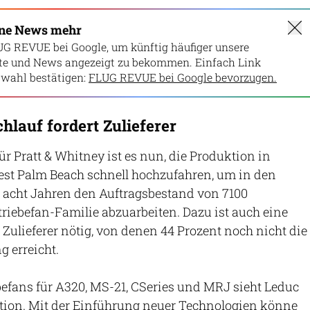
ine News mehr
UG REVUE bei Google, um künftig häufiger unsere
lte und News angezeigt zu bekommen. Einfach Link
wahl bestätigen:
FLUG REVUE bei Google bevorzugen.
hlauf fordert Zulieferer
r Pratt & Whitney ist es nun, die Produktion in
t Palm Beach schnell hochzufahren, um in den
 acht Jahren den Auftragsbestand von 7100
riebefan-Familie abzuarbeiten. Dazu ist auch eine
r Zulieferer nötig, von denen 44 Prozent noch nicht die
 erreicht.
befans für A320, MS-21, CSeries und MRJ sieht Leduc
ation. Mit der Einführung neuer Technologien könne