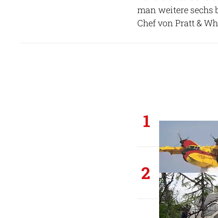
man weitere sechs b
Chef von Pratt & Wh
1
2