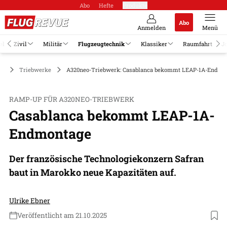
Abo
Hefte
Produkte
Abo
Anmelden
Menü
el
Zivil
Militär
Flugzeugtechnik
Klassiker
Raumfahrt
J
ik
Triebwerke
A320neo-Triebwerk: Casablanca bekommt LEAP-1A-Endmo
RAMP-UP FÜR A320NEO-TRIEBWERK
Casablanca bekommt LEAP-1A-
Endmontage
Der französische Technologiekonzern Safran
baut in Marokko neue Kapazitäten auf.
Ulrike Ebner
Veröffentlicht am 21.10.2025
Foto: Philippe Stroppa / Safran