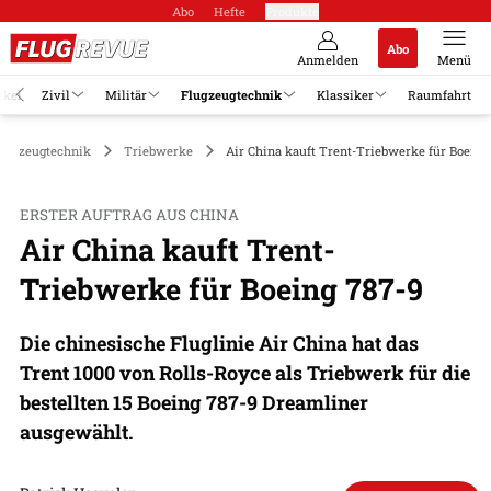
Abo
Hefte
Produkte
Abo
Anmelden
Menü
ikel
Zivil
Militär
Flugzeugtechnik
Klassiker
Raumfahrt
lugzeugtechnik
Triebwerke
Air China kauft Trent-Triebwerke für Boeing
ERSTER AUFTRAG AUS CHINA
Air China kauft Trent-
Triebwerke für Boeing 787-9
Die chinesische Fluglinie Air China hat das
Trent 1000 von Rolls-Royce als Triebwerk für die
bestellten 15 Boeing 787-9 Dreamliner
ausgewählt.