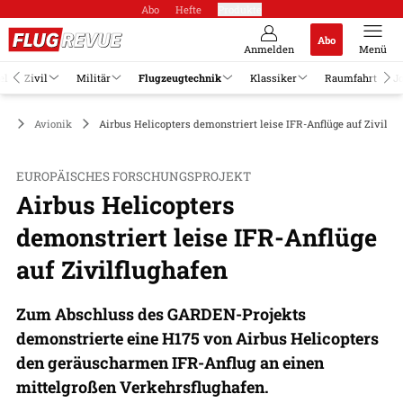
Abo
Hefte
Produkte
Abo
Anmelden
Menü
el
Zivil
Militär
Flugzeugtechnik
Klassiker
Raumfahrt
J
ik
Avionik
Airbus Helicopters demonstriert leise IFR-Anflüge auf Zivilfl
EUROPÄISCHES FORSCHUNGSPROJEKT
Airbus Helicopters
demonstriert leise IFR-Anflüge
auf Zivilflughafen
Zum Abschluss des GARDEN-Projekts
demonstrierte eine H175 von Airbus Helicopters
den geräuscharmen IFR-Anflug an einen
mittelgroßen Verkehrsflughafen.