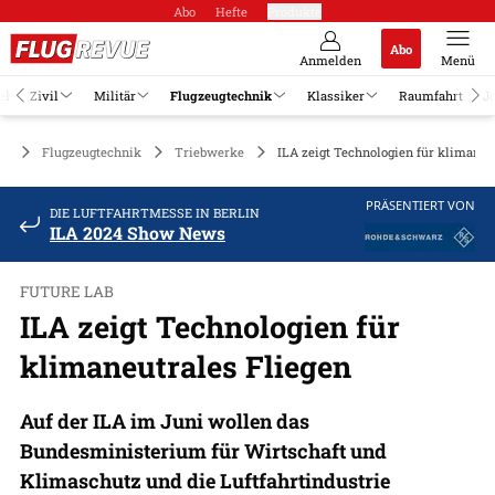
Abo
Hefte
Produkte
Abo
Anmelden
Menü
el
Zivil
Militär
Flugzeugtechnik
Klassiker
Raumfahrt
J
Flugzeugtechnik
Triebwerke
ILA zeigt Technologien für klimaneu
PRÄSENTIERT VON
DIE LUFTFAHRTMESSE IN BERLIN
ILA 2024 Show News
FUTURE LAB
ILA zeigt Technologien für
klimaneutrales Fliegen
Auf der ILA im Juni wollen das
Bundesministerium für Wirtschaft und
Klimaschutz und die Luftfahrtindustrie