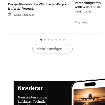
fertig
Parabelflugkampagn
Das größte deutsche VIP-Flieger-Projekt
A310 während der Pu
ist fertig. Vorerst.​
besichtigen.
Kampfflugzeuge
Flugzeuge
Mehr anzeigen
Newsletter
Neuigkeiten aus der
Luftfahrt, Technik,