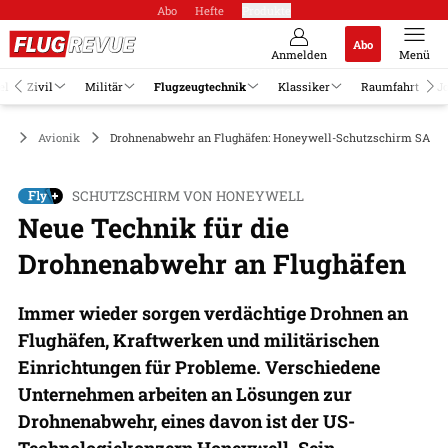
Abo
Hefte
Produkte
Abo
Anmelden
Menü
el
Zivil
Militär
Flugzeugtechnik
Klassiker
Raumfahrt
J
ik
Avionik
Drohnenabwehr an Flughäfen: Honeywell-Schutzschirm SAM
SCHUTZSCHIRM VON HONEYWELL
Neue Technik für die
Drohnenabwehr an Flughäfen
Immer wieder sorgen verdächtige Drohnen an
Flughäfen, Kraftwerken und militärischen
Einrichtungen für Probleme. Verschiedene
Unternehmen arbeiten an Lösungen zur
Drohnenabwehr, eines davon ist der US-
Technologiekonzern Honeywell. Sein