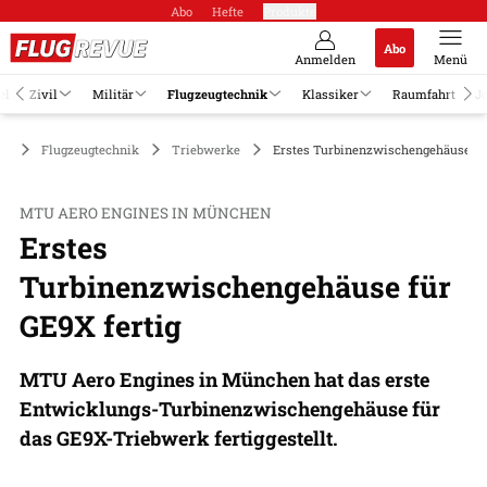
Abo
Hefte
Produkte
Abo
Anmelden
Menü
el
Zivil
Militär
Flugzeugtechnik
Klassiker
Raumfahrt
J
Flugzeugtechnik
Triebwerke
Erstes Turbinenzwischengehäuse für
MTU AERO ENGINES IN MÜNCHEN
Erstes
Turbinenzwischengehäuse für
GE9X fertig
MTU Aero Engines in München hat das erste
Entwicklungs-Turbinenzwischengehäuse für
das GE9X-Triebwerk fertiggestellt.