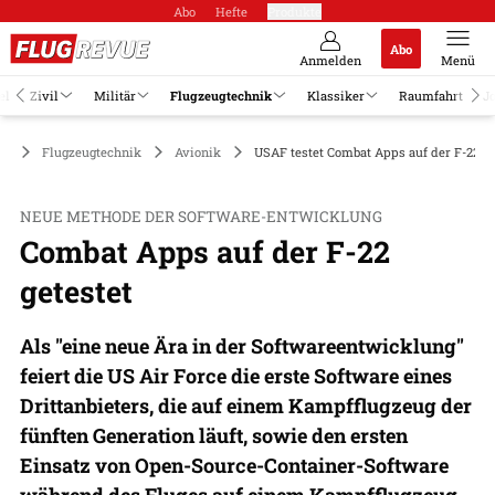
Abo
Hefte
Produkte
Abo
Anmelden
Menü
el
Zivil
Militär
Flugzeugtechnik
Klassiker
Raumfahrt
J
Flugzeugtechnik
Avionik
USAF testet Combat Apps auf der F-22A 
NEUE METHODE DER SOFTWARE-ENTWICKLUNG
Combat Apps auf der F-22
getestet
Als "eine neue Ära in der Softwareentwicklung"
feiert die US Air Force die erste Software eines
Drittanbieters, die auf einem Kampfflugzeug der
fünften Generation läuft, sowie den ersten
Einsatz von Open-Source-Container-Software
während des Fluges auf einem Kampfflugzeug.