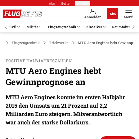
Abo
Hefte
Produkte
Abo
Anmelden
Menü
el
Zivil
Militär
Flugzeugtechnik
Klassiker
Raumfahrt
J
Flugzeugtechnik
Triebwerke
MTU Aero Engines hebt Gewinnprog
POSITIVE HALBJAHRESZAHLEN
MTU Aero Engines hebt
Gewinnprognose an
MTU Aero Engines konnte im ersten Halbjahr
2015 den Umsatz um 21 Prozent auf 2,2
Milliarden Euro steigern. Mitverantwortlich
war auch der starke Dollarkurs.