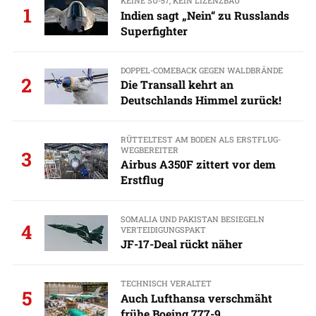
KEINE SU-57, KEIN LIZENZBAU
1
Indien sagt „Nein“ zu Russlands
Superfighter
DOPPEL-COMEBACK GEGEN WALDBRÄNDE
2
Die Transall kehrt an
Deutschlands Himmel zurück!
RÜTTELTEST AM BODEN ALS ERSTFLUG-
WEGBEREITER
3
Airbus A350F zittert vor dem
Erstflug
SOMALIA UND PAKISTAN BESIEGELN
4
VERTEIDIGUNGSPAKT
JF-17-Deal rückt näher
TECHNISCH VERALTET
5
Auch Lufthansa verschmäht
frühe Boeing 777-9