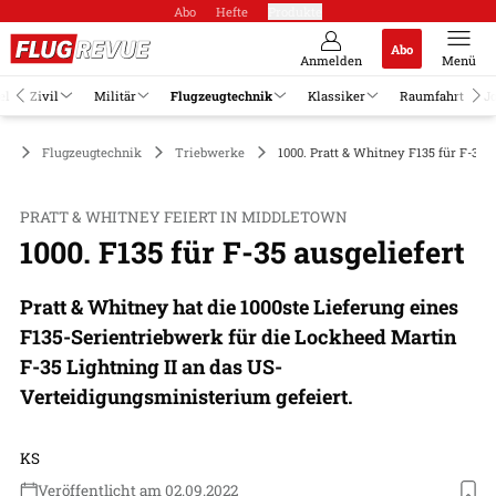
Abo
Hefte
Produkte
Abo
Anmelden
Menü
el
Zivil
Militär
Flugzeugtechnik
Klassiker
Raumfahrt
J
Flugzeugtechnik
Triebwerke
1000. Pratt & Whitney F135 für F-35 a
PRATT & WHITNEY FEIERT IN MIDDLETOWN
1000. F135 für F-35 ausgeliefert
Pratt & Whitney hat die 1000ste Lieferung eines
F135-Serientriebwerk für die Lockheed Martin
F-35 Lightning II an das US-
Verteidigungsministerium gefeiert.
KS
Veröffentlicht am 02.09.2022