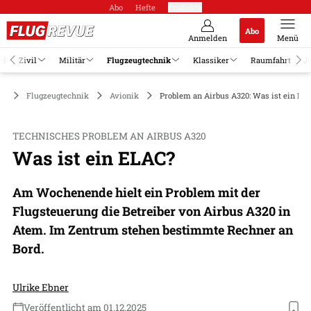
Abo
Hefte
Produkte
Abo
Anmelden
Menü
el
Zivil
Militär
Flugzeugtechnik
Klassiker
Raumfahrt
J
Flugzeugtechnik
Avionik
Problem an Airbus A320: Was ist ein EL
TECHNISCHES PROBLEM AN AIRBUS A320
Was ist ein ELAC?
Am Wochenende hielt ein Problem mit der
Flugsteuerung die Betreiber von Airbus A320 in
Atem. Im Zentrum stehen bestimmte Rechner an
Bord.
Ulrike Ebner
Veröffentlicht am 01.12.2025