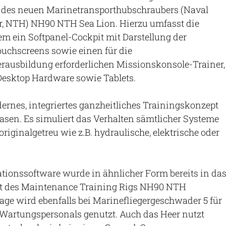
des neuen Marinetransporthubschraubers (Naval
er, NTH) NH90 NTH Sea Lion. Hierzu umfasst die
m ein Softpanel-Cockpit mit Darstellung der
uchscreens sowie einen für die
ausbildung erforderlichen Missionskonsole-Trainer,
Desktop Hardware sowie Tablets.
dernes, integriertes ganzheitliches Trainingskonzept
hasen. Es simuliert das Verhalten sämtlicher Systeme
riginalgetreu wie z.B. hydraulische, elektrische oder
tionssoftware wurde in ähnlicher Form bereits in da
it des Maintenance Training Rigs NH90 NTH
nlage wird ebenfalls bei Marinefliegergeschwader 5 für
 Wartungspersonals genutzt. Auch das Heer nutzt