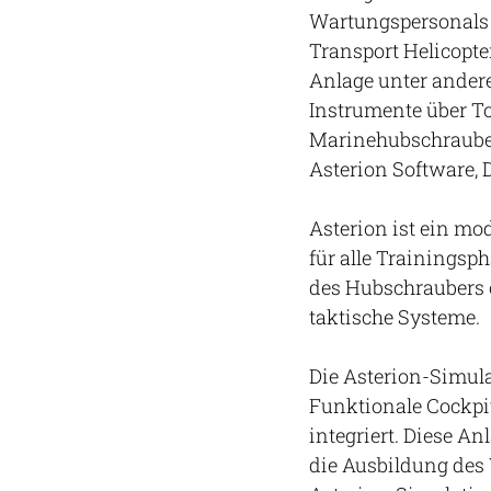
Wartungspersonals 
Transport Helicopt
Anlage unter andere
Instrumente über To
Marinehubschrauber
Asterion Software, 
Asterion ist ein mo
für alle Trainingsp
des Hubschraubers o
taktische Systeme.
Die Asterion-Simula
Funktionale Cockp
integriert. Diese A
die Ausbildung des