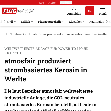
Abo
Hefte
Produkte
Abo
Anmelden
Menü
el
Zivil
Militär
Flugzeugtechnik
Klassiker
Raumfahrt
J
ik
Triebwerke
atmosfair produziert strombasiertes Kerosin in Werlte
WELTWEIT ERSTE ANLAGE FÜR POWER-TO-LIQUID-
KRAFTSTOFFE
atmosfair produziert
strombasiertes Kerosin in
Werlte
Die laut Betreiber atmosfair weltweit erste
industrielle Anlage, die CO2-neutrales
strombasiertes Kerosin herstellt, ist heute in
Werlte/Emsland offiziell eröffnet worden.