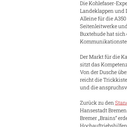
Die Kohlefaser-Expe
Landeklappen und D
Alleine für die A350
Seitenleitwerke un
Buxtehude hat sich
Kommunikationstech
Der Markt für die 
sitzt das Kompeten
Von der Dusche über
reicht die Trickkis
und die anspruchsvo
Zurück zu den
Stan
Hansestadt Bremen 
Bremer „Brains“ erd
Hochauftriebshilfen