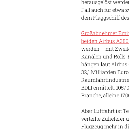
herausgelöst werden
Fall auch für etwa 
dem Flaggschiff des
Großabnehmer Emirat
beiden Airbus A380 
werden – mit Zweik
Kanälen und Rolls
hängen laut Airbus 
32,1 Milliarden Eur
Raumfahrtindustrie
BDLI ermittelt. 105
Branche, alleine 17
Aber Luftfahrt ist 
verteilte Zuliefere
Flugzeug mehr in d