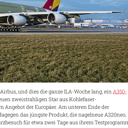
Airbus, und dies die ganze ILA-Woche lang, ein
A350-
neuen zweistrahligen Star aus Kohlefaser-
m Angebot der Europäer. Am unteren Ende der
dagegen das jüngste Produkt, die nagelneue A320neo,
Kurzbesuch für etwa zwei Tage aus ihrem Testprogram