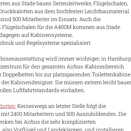
rten aus Stade bauen Seitenleitwerke, Flügelschalen,
ruckkalotten aus dem hochfesten Leichtbaumaterial.
 sind 500 Mitarbeiter im Einsatz. Auch die
d Flügelschalen für die A400M kommen aus Stade.
 dagegen auf Kabinensysteme,
nik und Regelsysteme spezialisiert.
Kabinenausstattung wird immer wichtiger; in Hamburg
zzentrum für den gesamten Airbus-Kabinenbereich.
 Doppelbetten bis zur platzsparenden Toilettenkabine
te der Kabinendesigner. Sie müssen extrem leicht baue
llen Luftfahrtstandards einhalten.
dorten
: Keineswegs an letzter Stelle folgt die
mit 2400 Mitarbeitern und 500 Auszubildenden. Die
enken bei Airbus die sehr komplizierten
, also Vorflügel und Landeklappen, und installieren