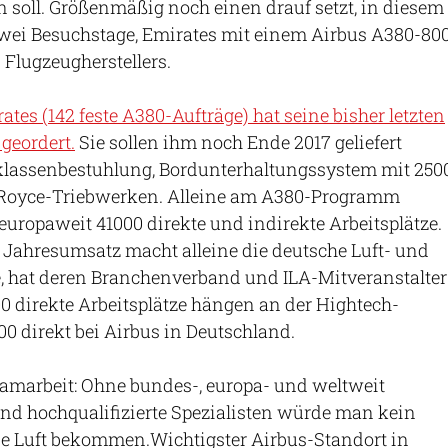
 soll. Größenmäßig noch einen drauf setzt, in diesem
zwei Besuchstage, Emirates mit einem Airbus A380-800
 Flugzeugherstellers.
es (142 feste A380-Aufträge) hat seine bisher letzten
geordert.
Sie sollen ihm noch Ende 2017 geliefert
lassenbestuhlung, Bordunterhaltungssystem mit 250
-Royce-Triebwerken. Alleine am A380-Programm
europaweit 41000 direkte und indirekte Arbeitsplätze.
o Jahresumsatz macht alleine die deutsche Luft- und
, hat deren Branchenverband und ILA-Mitveranstalter
700 direkte Arbeitsplätze hängen an der Hightech-
000 direkt bei Airbus in Deutschland.
Teamarbeit: Ohne bundes-, europa- und weltweit
r und hochqualifizierte Spezialisten würde man kein
ie Luft bekommen.Wichtigster Airbus-Standort in