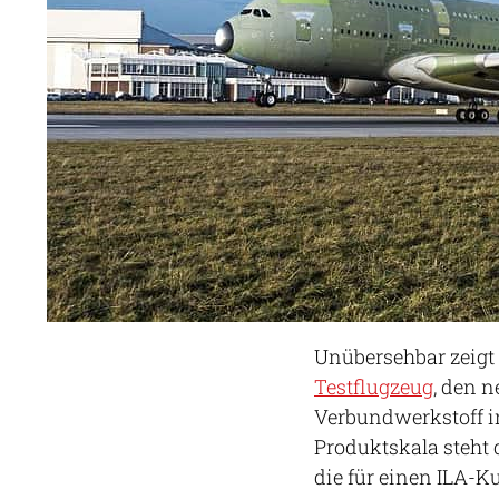
Unübersehbar zeigt 
Testflugzeug
, den 
Verbundwerkstoff i
Produktskala steht 
die für einen ILA-