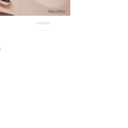
Foto: jetlite
ANZEIGE
n