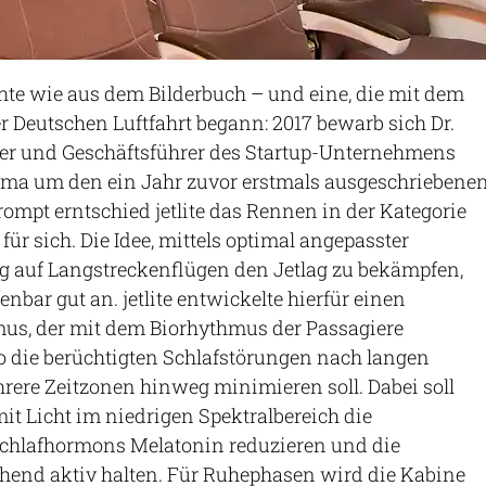
hte wie aus dem Bilderbuch – und eine, die mit dem
r Deutschen Luftfahrt begann: 2017 bewarb sich Dr.
er und Geschäftsführer des Startup-Unternehmens
 Firma um den ein Jahr zuvor erstmals ausgeschriebene
rompt erntschied jetlite das Rennen in der Kategorie
ür sich. Die Idee, mittels optimal angepasster
 auf Langstreckenflügen den Jetlag zu bekämpfen,
enbar gut an. jetlite entwickelte hierfür einen
mus, der mit dem Biorhythmus der Passagiere
o die berüchtigten Schlafstörungen nach langen
rere Zeitzonen hinweg minimieren soll. Dabei soll
it Licht im niedrigen Spektralbereich die
chlafhormons Melatonin reduzieren und die
chend aktiv halten. Für Ruhephasen wird die Kabine