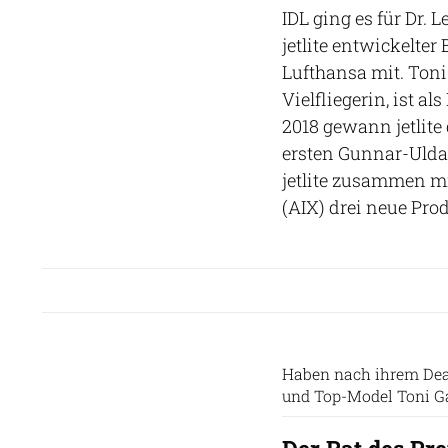
IDL ging es für Dr. L
jetlite entwickelte
Lufthansa mit. Ton
Vielfliegerin, ist 
2018 gewann jetlit
ersten Gunnar-Uldal
jetlite zusammen mit
(AIX) drei neue Prod
Haben nach ihrem Deal
und Top-Model Toni G
Der Rat des Pre