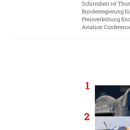
Schirmherr ist Tho
Bundesregierung für
Preisverleihung fin
Aviation Conference 
1
2