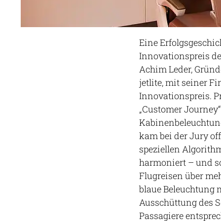
Eine Erfolgsgeschic
Innovationspreis de
Achim Leder, Gründ
jetlite, mit seiner
Innovationspreis. P
„Customer Journey“ f
Kabinenbeleuchtung
kam bei der Jury off
speziellen Algorith
harmoniert – und s
Flugreisen über meh
blaue Beleuchtung m
Ausschüttung des S
Passagiere entspre