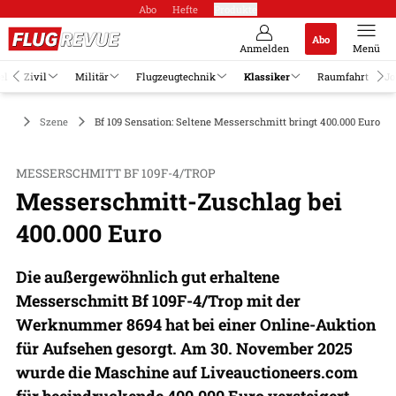
Abo
Hefte
Produkte
Abo
Anmelden
Menü
el
Zivil
Militär
Flugzeugtechnik
Klassiker
Raumfahrt
Jo
ker
Szene
Bf 109 Sensation: Seltene Messerschmitt bringt 400.000 Euro
MESSERSCHMITT BF 109F-4/TROP
Messerschmitt-Zuschlag bei
400.000 Euro
Die außergewöhnlich gut erhaltene
Messerschmitt Bf 109F-4/Trop mit der
Werknummer 8694 hat bei einer Online-Auktion
für Aufsehen gesorgt. Am 30. November 2025
wurde die Maschine auf Liveauctioneers.com
für beeindruckende 400.000 Euro versteigert.