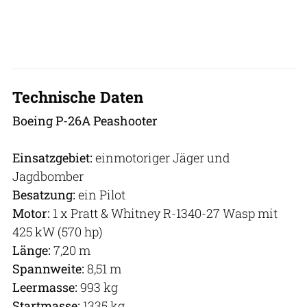
Technische Daten
Boeing P-26A Peashooter
Einsatzgebiet:
einmotoriger Jäger und
Jagdbomber
Besatzung:
ein Pilot
Motor:
1 x Pratt & Whitney R-1340-27 Wasp mit
425 kW (570 hp)
Länge:
7,20 m
Spannweite:
8,51 m
Leermasse:
993 kg
Startmasse:
1335 kg