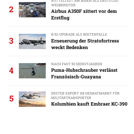
RÜTTELTEST AM BODEN ALS ERSTFLUG-
WEGBEREITER
2
Airbus A350F zittert vor dem
Erstflug
B-52-UPGRADE ALS KOSTENFALLE
3
Erneuerung der Stratofortress
weckt Bedenken
NACH FAST 50 DIENSTJAHREN
4
Puma-Hubschrauber verlässt
Französisch-Guayana
ERSTER EXPORT IM HEIMATMARKT FÜR
5
MILITÄRTRANSPORTER
Kolumbien kauft Embraer KC-390