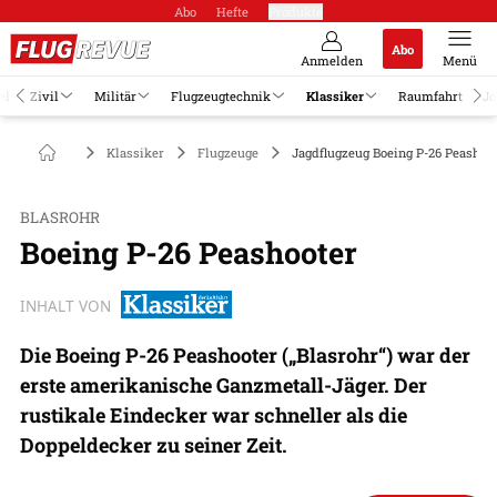
Abo
Hefte
Produkte
Abo
Anmelden
Menü
el
Zivil
Militär
Flugzeugtechnik
Klassiker
Raumfahrt
Jo
Klassiker
Flugzeuge
Jagdflugzeug Boeing P-26 Peashoo
BLASROHR
Boeing P-26 Peashooter
INHALT VON
Die Boeing P-26 Peashooter („Blasrohr“) war der
erste amerikanische Ganzmetall-Jäger. Der
rustikale Eindecker war schneller als die
Doppeldecker zu seiner Zeit.