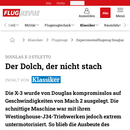
Abo
Hefte
Produkte
Abo
Anmelden
Menü
el
Zivil
Militär
Flugzeugtechnik
Klassiker
Raumfahrt
Jo
Klassiker
Flugzeuge
Experimentalflugzeug Douglas X-3 
DOUGLAS X-3 STILETTO
Der Dolch, der nicht stach
INHALT VON
Die X-3 wurde von Douglas kompromisslos auf
Geschwindigkeiten von Mach 2 ausgelegt. Die
schnittige Maschine war mit ihren
Westinghouse-J34-Triebwerken jedoch extrem
untermotorisiert. So blieb die Ausbeute des