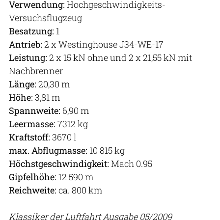
Verwendung:
Hochgeschwindigkeits-
Versuchsflugzeug
Besatzung:
1
Antrieb:
2 x Westinghouse J34-WE-17
Leistung:
2 x 15 kN ohne und 2 x 21,55 kN mit
Nachbrenner
Länge:
20,30 m
Höhe:
3,81 m
Spannweite:
6,90 m
Leermasse:
7312 kg
Kraftstoff:
3670 l
max. Abflugmasse:
10 815 kg
Höchstgeschwindigkeit:
Mach 0.95
Gipfelhöhe:
12 590 m
Reichweite:
ca. 800 km
Klassiker der Luftfahrt Ausgabe 05/2009