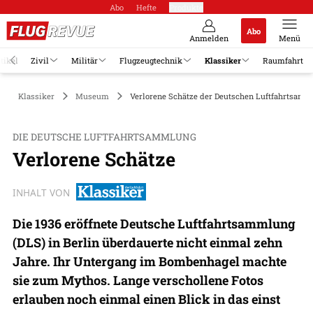
Abo
Hefte
Produkte
Abo
Anmelden
Menü
tikel
Zivil
Militär
Flugzeugtechnik
Klassiker
Raumfahrt
Klassiker
Museum
Verlorene Schätze der Deutschen Luftfahrtsam
DIE DEUTSCHE LUFTFAHRTSAMMLUNG
Verlorene Schätze
INHALT VON
Die 1936 eröffnete Deutsche Luftfahrtsammlung
(DLS) in Berlin überdauerte nicht einmal zehn
Jahre. Ihr Untergang im Bombenhagel machte
sie zum Mythos. Lange verschollene Fotos
erlauben noch einmal einen Blick in das einst