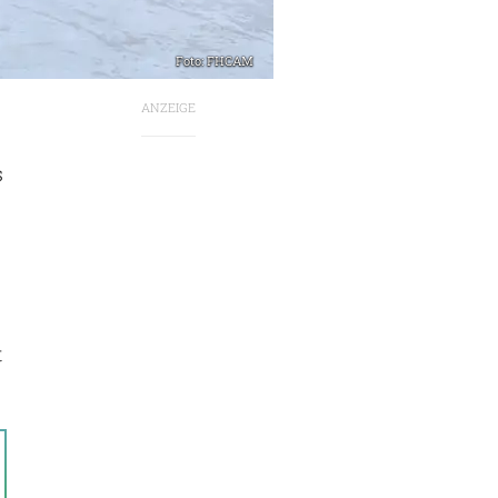
Foto: FHCAM
ANZEIGE
s
t