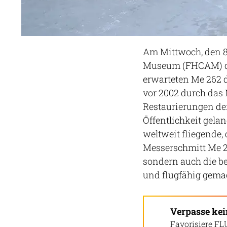
Am Mittwoch, den 8.
Museum (FHCAM) di
erwarteten Me 262 d
vor 2002 durch das 
Restaurierungen de
Öffentlichkeit gelan
weltweit fliegende, 
Messerschmitt Me 26
sondern auch die b
und flugfähig gema
Verpasse ke
Favorisiere FL