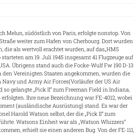
h Melun, südöstlich von Paris, erfolgte nonstop. Von
r Straße weiter zum Hafen von Cherbourg. Dort wurden
, die als wertvoll erachtet wurden, auf das„HMS
 starteten am 19. Juli 1945 insgesamt 41 Flugzeuge auf
USA. Übrigens stand auch die Focke-Wulf Fw 190 D-13
In den Vereinigten Staaten angekommen, wurden die
 Navy und Army Air Forces(Vorläufer der US Air
nd so gelangte „Pick II“ zum Freeman Field in Indiana,
 erfolgten. Ihre neue Bezeichnung war FE-4012, wobei
pment (ausländische Ausrüstung) stand. Es war der
lonel Harold Watson selbst, der die „Pick II“ zum
führte. Watsons Einheit war als „Watson Whizzers“
ommen, erhielt sie einen anderen Bug. Von der FE-111,