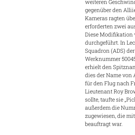
weiteren Geschwindi
gegenüber den Allii
Kameras ragten übe
erforderten zwei au
Diese Modifikation 
durchgeführt. In Le
Squadron (ADS) der 
Werknummer 500453.
erhielt den Spitzna
dies der Name von A
für den Flug nach F
Lieutenant Roy Brow
sollte, taufte sie „P
außerdem die Nummer
zugewiesen, die mit
beauftragt war.