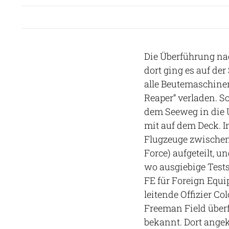
Die Überführung nac
dort ging es auf de
alle Beutemaschinen
Reaper“ verladen. So
dem Seeweg in die 
mit auf dem Deck. 
Flugzeuge zwischen
Force) aufgeteilt, u
wo ausgiebige Tests
FE für Foreign Equi
leitende Offizier Co
Freeman Field über
bekannt. Dort angek