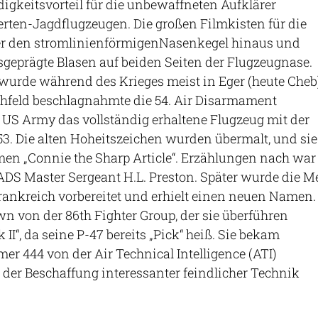
gkeitsvorteil für die unbewaffneten Aufklärer
erten-Jagdflugzeugen. Die großen Filmkisten für die
r den stromlinienförmigenNasenkegel hinaus und
sgeprägte Blasen auf beiden Seiten der Flugzeugnase.
wurde während des Krieges meist in Eger (heute Cheb
chfeld beschlagnahmte die 54. Air Disarmament
US Army das vollständig erhaltene Flugzeug mit der
 Die alten Hoheitszeichen wurden übermalt, und sie
men „Connie the Sharp Article“. Erzählungen nach war
DS Master Sergeant H.L. Preston. Später wurde die M
rankreich vorbereitet und erhielt einen neuen Namen.
n von der 86th Fighter Group, der sie überführen
ick II“, da seine P-47 bereits „Pick“ heiß. Sie bekam
 444 von der Air Technical Intelligence (ATI)
 der Beschaffung interessanter feindlicher Technik