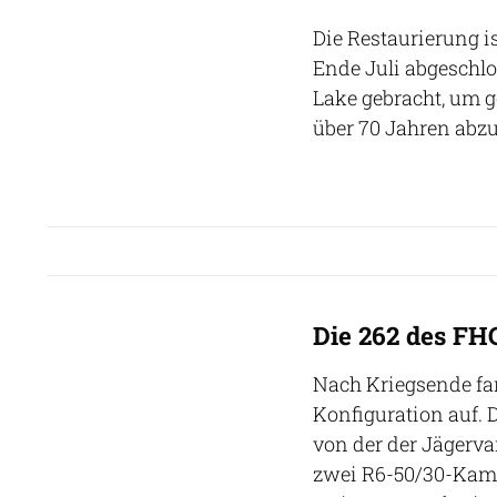
Die Restaurierung is
Ende Juli abgeschl
Lake gebracht, um g
über 70 Jahren abz
Die 262 des F
Nach Kriegsende fa
Konfiguration auf. D
von der der Jägerv
zwei R6-50/30-Kame