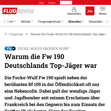
Abo
Hefte
Produkte
Abo
Anmelden
Menü
el
Zivil
Militär
Flugzeugtechnik
Klassiker
Raumfahrt
Jo
er
Flugzeuge
Warum die Focke-Wuld Fw 190 Deutschlands Top-Jäger wa
FOCKE-WULFS GROSSER WURF
Warum die Fw 190
Deutschlands Top-Jäger war
Die Focke-Wulf Fw 190 spielt neben der
berühmten Bf 109 in der Öffentlichkeit oft nur
eine Nebenrolle. Dabei galt der wendige Jäger
und Jagdbomber seit seinem Erscheinen über
Frankreich bei den Gegnern bis zum Einsatz der
Spitfire IX als bester Jäger des Zweiten