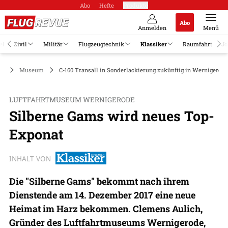
Abo
Hefte
Produkte
Abo
Anmelden
Menü
el
Zivil
Militär
Flugzeugtechnik
Klassiker
Raumfahrt
Jo
er
Museum
C-160 Transall in Sonderlackierung zukünftig in Wernigerode
LUFTFAHRTMUSEUM WERNIGERODE
Silberne Gams wird neues Top-
Exponat
INHALT VON
Die "Silberne Gams" bekommt nach ihrem
Dienstende am 14. Dezember 2017 eine neue
Heimat im Harz bekommen. Clemens Aulich,
Gründer des Luftfahrtmuseums Wernigerode,