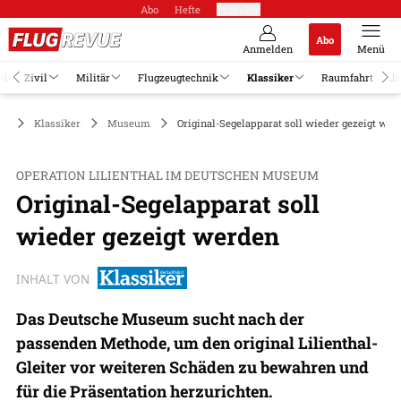
Abo
Hefte
Produkte
Abo
Anmelden
Menü
el
Zivil
Militär
Flugzeugtechnik
Klassiker
Raumfahrt
Jo
Klassiker
Museum
Original-Segelapparat soll wieder gezeigt wer
OPERATION LILIENTHAL IM DEUTSCHEN MUSEUM
Original-Segelapparat soll
wieder gezeigt werden
INHALT VON
Das Deutsche Museum sucht nach der
passenden Methode, um den original Lilienthal-
Gleiter vor weiteren Schäden zu bewahren und
für die Präsentation herzurichten.