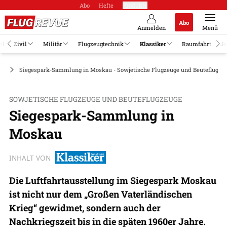
Abo
Hefte
Produkte
Abo
Anmelden
Menü
el
Zivil
Militär
Flugzeugtechnik
Klassiker
Raumfahrt
Jo
m
Siegespark-Sammlung in Moskau - Sowjetische Flugzeuge und Beuteflugze
SOWJETISCHE FLUGZEUGE UND BEUTEFLUGZEUGE
Siegespark-Sammlung in
Moskau
INHALT VON
Die Luftfahrtausstellung im Siegespark Moskau
ist nicht nur dem „Großen Vaterländischen
Krieg“ gewidmet, sondern auch der
Nachkriegszeit bis in die späten 1960er Jahre.