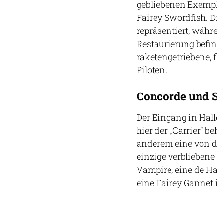
gebliebenen Exempla
Fairey Swordfish. 
repräsentiert, währe
Restaurierung befi
raketengetriebene,
Piloten.
Concorde und S
Der Eingang in Halle
hier der „Carrier“ 
anderem eine von d
einzige verbliebene
Vampire, eine de H
eine Fairey Gannet 