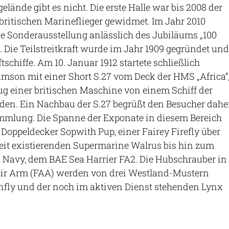
igelände gibt es nicht. Die erste Halle war bis 2008 der
britischen Marineflieger gewidmet. Im Jahr 2010
ine Sonderausstellung anlässlich des Jubiläums „100
. Die Teilstreitkraft wurde im Jahr 1909 gegründet und
tschiffe. Am 10. Januar 1912 startete schließlich
mson mit einer Short S.27 vom Deck der HMS „Africa“
Flug einer britischen Maschine von einem Schiff der
den. Ein Nachbau der S.27 begrüßt den Besucher dahe
mlung. Die Spanne der Exponate in diesem Bereich
 Doppeldecker Sopwith Pup, einer Fairey Firefly über
eit existierenden Supermarine Walrus bis hin zum
al Navy, dem BAE Sea Harrier FA2. Die Hubschrauber in
 Air Arm (FAA) werden von drei Westland-Mustern
onfly und der noch im aktiven Dienst stehenden Lynx