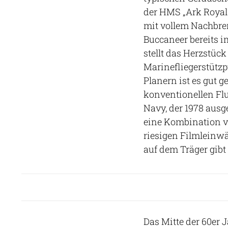
der HMS „Ark Royal
mit vollem Nachbren
Buccaneer bereits i
stellt das Herzstüc
Marinefliegerstütz
Planern ist es gut 
konventionellen Fl
Navy, der 1978 ausg
eine Kombination v
riesigen Filmleinw
auf dem Träger gibt 
Das Mitte der 60er