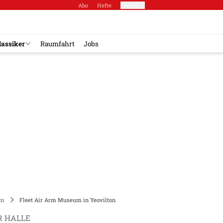
Abo
Hefte
Produkte
lassiker
Raumfahrt
Jobs
um
Fleet Air Arm Museum in Yeovilton
R HALLE