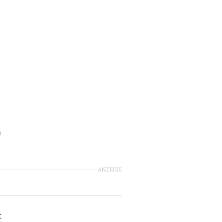
n
ANZEIGE
t