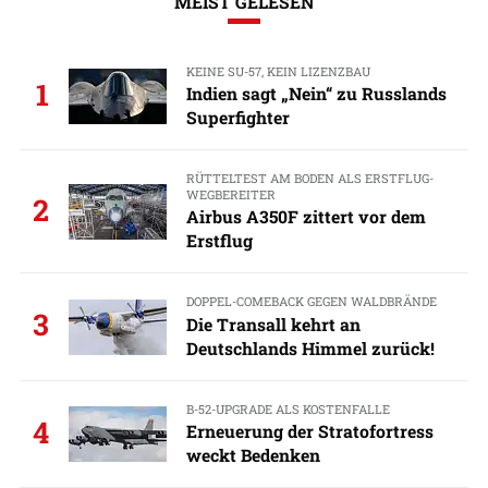
MEIST GELESEN
KEINE SU-57, KEIN LIZENZBAU
1
Indien sagt „Nein“ zu Russlands
Superfighter
RÜTTELTEST AM BODEN ALS ERSTFLUG-
WEGBEREITER
2
Airbus A350F zittert vor dem
Erstflug
DOPPEL-COMEBACK GEGEN WALDBRÄNDE
3
Die Transall kehrt an
Deutschlands Himmel zurück!
B-52-UPGRADE ALS KOSTENFALLE
4
Erneuerung der Stratofortress
weckt Bedenken