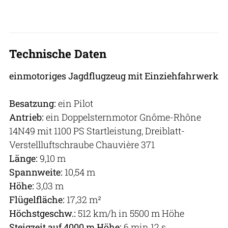
Technische Daten
einmotoriges Jagdflugzeug mit Einziehfahrwerk
Besatzung:
ein Pilot
Antrieb:
ein Doppelsternmotor Gnôme-Rhône
14N49 mit 1100 PS Startleistung, Dreiblatt-
Verstellluftschraube Chauvière 371
Länge:
9,10 m
Spannweite:
10,54 m
Höhe:
3,03 m
Flügelfläche:
17,32 m²
Höchstgeschw.:
512 km/h in 5500 m Höhe
Steigzeit auf 4000 m
Höhe:
6 min 12 s