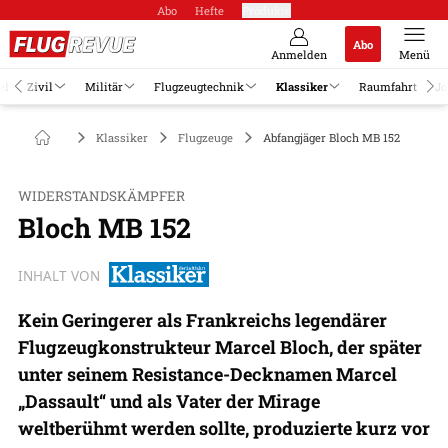
Abo
Hefte
Produkte
Abo
Anmelden
Menü
el
Zivil
Militär
Flugzeugtechnik
Klassiker
Raumfahrt
Jo
Klassiker
Flugzeuge
Abfangjäger Bloch MB 152
WIDERSTANDSKÄMPFER
Bloch MB 152
INHALT VON
Kein Geringerer als Frankreichs legendärer
Flugzeugkonstrukteur Marcel Bloch, der später
unter seinem Resistance-Decknamen Marcel
„Dassault“ und als Vater der Mirage
weltberühmt werden sollte, produzierte kurz vor