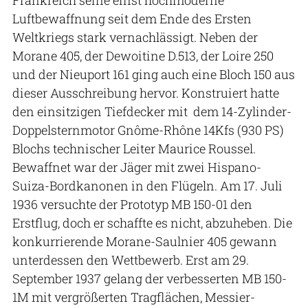
Frankreich seine einst hochmoderne
Luftbewaffnung seit dem Ende des Ersten
Weltkriegs stark vernachlässigt. Neben der
Morane 405, der Dewoitine D.513, der Loire 250
und der Nieuport 161 ging auch eine Bloch 150 aus
dieser Ausschreibung hervor. Konstruiert hatte
den einsitzigen Tiefdecker mit dem 14-Zylinder-
Doppelsternmotor Gnôme-Rhône 14Kfs (930 PS)
Blochs technischer Leiter Maurice Roussel.
Bewaffnet war der Jäger mit zwei Hispano-
Suiza-Bordkanonen in den Flügeln. Am 17. Juli
1936 versuchte der Prototyp MB 150-01 den
Erstflug, doch er schaffte es nicht, abzuheben. Die
konkurrierende Morane-Saulnier 405 gewann
unterdessen den Wettbewerb. Erst am 29.
September 1937 gelang der verbesserten MB 150-
1M mit vergrößerten Tragflächen, Messier-