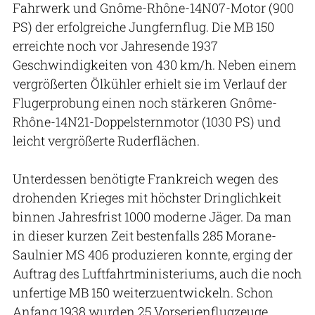
Fahrwerk und Gnôme-Rhône-14N07-Motor (900
PS) der erfolgreiche Jungfernflug. Die MB 150
erreichte noch vor Jahresende 1937
Geschwindigkeiten von 430 km/h. Neben einem
vergrößerten Ölkühler erhielt sie im Verlauf der
Flugerprobung einen noch stärkeren Gnôme-
Rhône-14N21-Doppelsternmotor (1030 PS) und
leicht vergrößerte Ruderflächen.
Unterdessen benötigte Frankreich wegen des
drohenden Krieges mit höchster Dringlichkeit
binnen Jahresfrist 1000 moderne Jäger. Da man
in dieser kurzen Zeit bestenfalls 285 Morane-
Saulnier MS 406 produzieren konnte, erging der
Auftrag des Luftfahrtministeriums, auch die noch
unfertige MB 150 weiterzuentwickeln. Schon
Anfang 1938 wurden 25 Vorserienflugzeuge