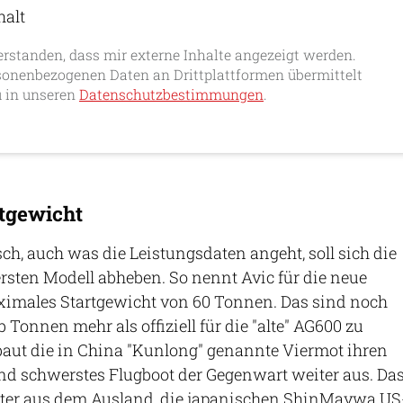
halt
erlauben
erstanden, dass mir externe Inhalte angezeigt werden.
onenbezogenen Daten an Drittplattformen übermittelt
 in unseren
Datenschutzbestimmungen
.
tgewicht
sch, auch was die Leistungsdaten angeht, soll sich die
sten Modell abheben. So nennt Avic für die neue
imales Startgewicht von 60 Tonnen. Das sind noch
Tonnen mehr als offiziell für die "alte" AG600 zu
baut die in China "Kunlong" genannte Viermot ihren
und schwerstes Flugboot der Gegenwart weiter aus. Da
ter aus dem Ausland, die japanischen ShinMaywa US