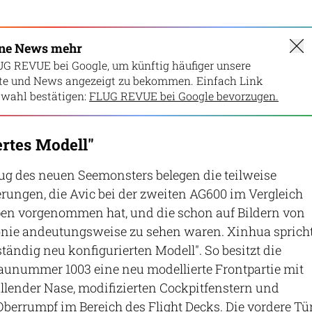
ine News mehr
UG REVUE bei Google, um künftig häufiger unsere
lte und News angezeigt zu bekommen. Einfach Link
wahl bestätigen:
FLUG REVUE bei Google bevorzugen.
ertes Modell"
ug des neuen Seemonsters belegen die teilweise
ungen, die Avic bei der zweiten AG600 im Vergleich
pen vorgenommen hat, und die schon auf Bildern von
onie andeutungsweise zu sehen waren. Xinhua sprich
tändig neu konfigurierten Modell". So besitzt die
aunummer 1003 eine neu modellierte Frontpartie mit
fallender Nase, modifizierten Cockpitfenstern und
berrumpf im Bereich des Flight Decks. Die vordere Tü