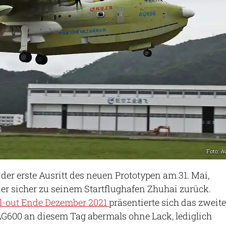
Foto: A
der erste Ausritt des neuen Prototypen am 31. Mai,
er sicher zu seinem Startflughafen Zhuhai zurück.
l-out Ende Dezember 2021
präsentierte sich das zweite
AG600 an diesem Tag abermals ohne Lack, lediglich