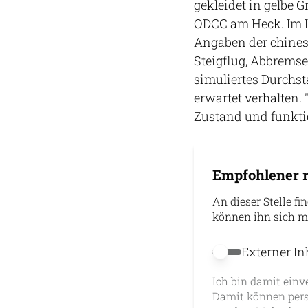
gekleidet in gelbe 
ODCC am Heck. Im La
Angaben der chine
Steigflug, Abbremse
simuliertes Durchst
erwartet verhalten.
Zustand und funktion
Empfohlener r
An dieser Stelle fi
können ihn sich m
Externer In
Externer Inhalt 
Ich bin damit einv
Damit können pers