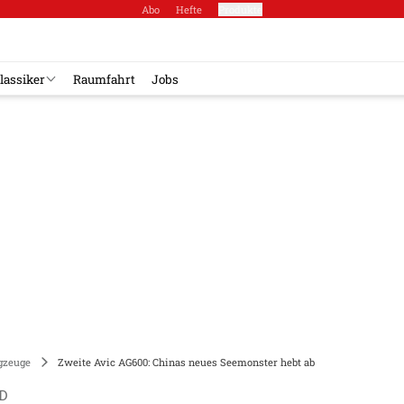
Abo
Hefte
Produkte
lassiker
Raumfahrt
Jobs
gzeuge
Zweite Avic AG600: Chinas neues Seemonster hebt ab
D