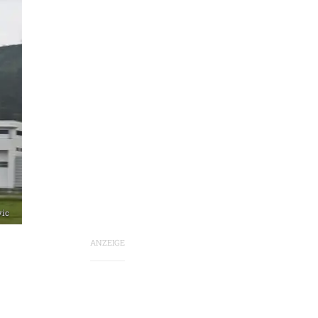
vic
ANZEIGE