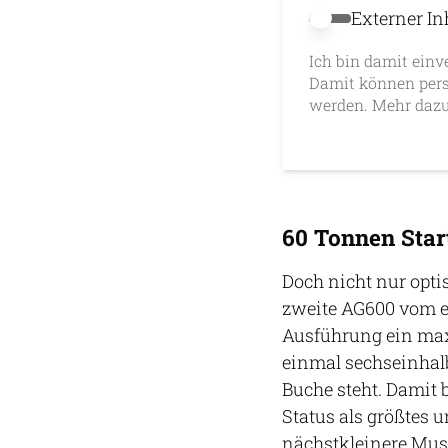
Externer In
Externer Inhalt 
Ich bin damit einv
Damit können pers
werden. Mehr dazu
60 Tonnen Star
Doch nicht nur opti
zweite AG600 vom er
Ausführung ein max
einmal sechseinhalb 
Buche steht. Damit 
Status als größtes 
nächstkleinere Mus