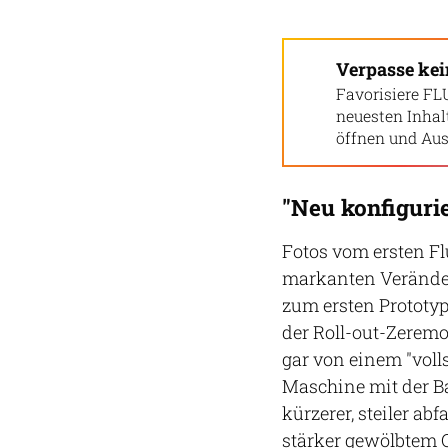
Verpasse ke
Favorisiere FL
neuesten Inha
öffnen und Aus
"Neu konfiguri
Fotos vom ersten Fl
markanten Veränder
zum ersten Prototy
der Roll-out-Zerem
gar von einem "volls
Maschine mit der B
kürzerer, steiler ab
stärker gewölbtem O