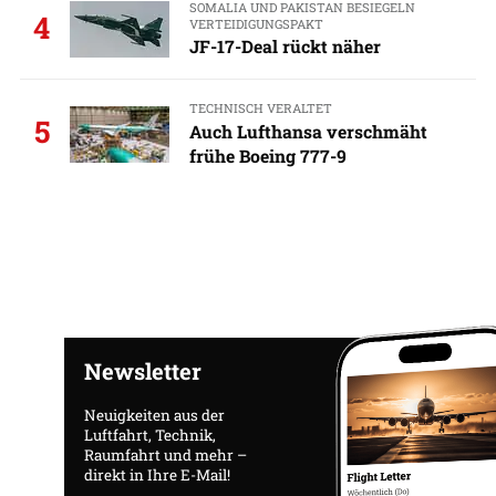
SOMALIA UND PAKISTAN BESIEGELN
4
VERTEIDIGUNGSPAKT
JF-17-Deal rückt näher
TECHNISCH VERALTET
5
Auch Lufthansa verschmäht
frühe Boeing 777-9
Newsletter
Neuigkeiten aus der
Luftfahrt, Technik,
Raumfahrt und mehr –
direkt in Ihre E-Mail!