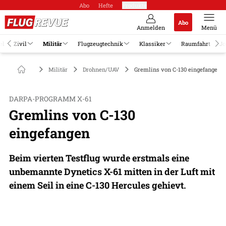
Abo
Hefte
Produkte
Abo
Anmelden
Menü
el
Zivil
Militär
Flugzeugtechnik
Klassiker
Raumfahrt
Jo
Militär
Drohnen/UAV
Gremlins von C-130 eingefangen
DARPA-PROGRAMM X-61
Gremlins von C-130
eingefangen
Beim vierten Testflug wurde erstmals eine
unbemannte Dynetics X-61 mitten in der Luft mit
einem Seil in eine C-130 Hercules gehievt.