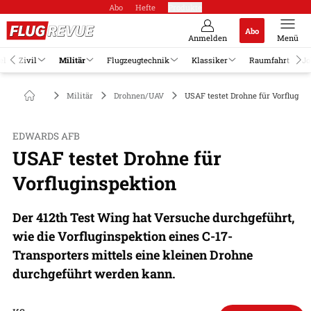
Abo
Hefte
Produkte
Abo
Anmelden
Menü
el
Zivil
Militär
Flugzeugtechnik
Klassiker
Raumfahrt
Jo
Militär
Drohnen/UAV
USAF testet Drohne für Vorflugin
EDWARDS AFB
USAF testet Drohne für
Vorfluginspektion
Der 412th Test Wing hat Versuche durchgeführt,
wie die Vorfluginspektion eines C-17-
Transporters mittels eine kleinen Drohne
durchgeführt werden kann.