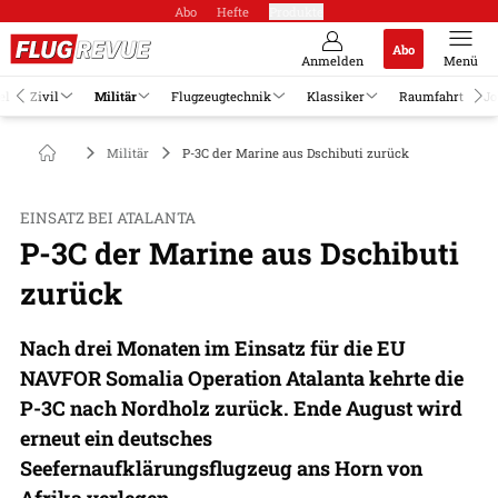
Abo
Hefte
Produkte
Abo
Anmelden
Menü
el
Zivil
Militär
Flugzeugtechnik
Klassiker
Raumfahrt
Jo
Militär
P-3C der Marine aus Dschibuti zurück
EINSATZ BEI ATALANTA
P-3C der Marine aus Dschibuti
zurück
Nach drei Monaten im Einsatz für die EU
NAVFOR Somalia Operation Atalanta kehrte die
P-3C nach Nordholz zurück. Ende August wird
erneut ein deutsches
Seefernaufklärungsflugzeug ans Horn von
Afrika verlegen.