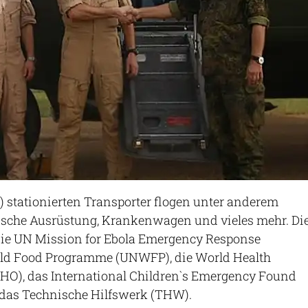
) stationierten Transporter flogen unter anderem
ische Ausrüstung, Krankenwagen und vieles mehr. Di
 die UN Mission for Ebola Emergency Response
ld Food Programme (UNWFP), die World Health
O), das International Children`s Emergency Found
 das Technische Hilfswerk (THW).