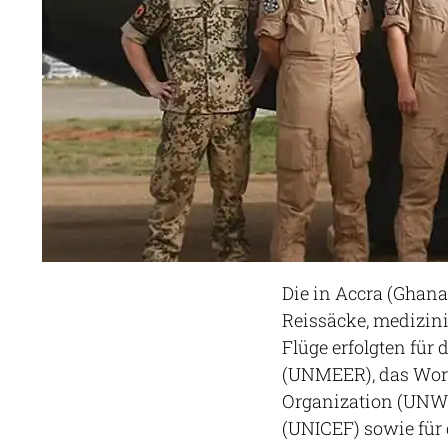
Die in Accra (Ghana
Reissäcke, medizin
Flüge erfolgten für
(UNMEER), das Wor
Organization (UNWH
(UNICEF) sowie für