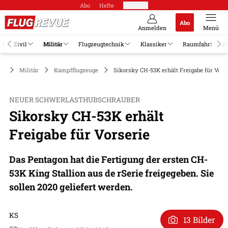
Abo
Hefte
Produkte
Abo
Anmelden
Menü
el
Zivil
Militär
Flugzeugtechnik
Klassiker
Raumfahrt
Jo
Militär
Kampfflugzeuge
Sikorsky CH-53K erhält Freigabe für Vors
NEUER SCHWERLASTHUBSCHRAUBER
Sikorsky CH-53K erhält
Freigabe für Vorserie
Das Pentagon hat die Fertigung der ersten CH-
53K King Stallion aus de rSerie freigegeben. Sie
sollen 2020 geliefert werden.
KS
13 Bilder