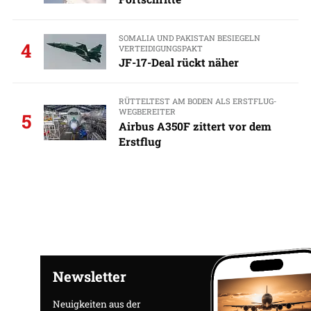
SOMALIA UND PAKISTAN BESIEGELN
4
VERTEIDIGUNGSPAKT
JF-17-Deal rückt näher
RÜTTELTEST AM BODEN ALS ERSTFLUG-
WEGBEREITER
5
Airbus A350F zittert vor dem
Erstflug
Newsletter
Neuigkeiten aus der