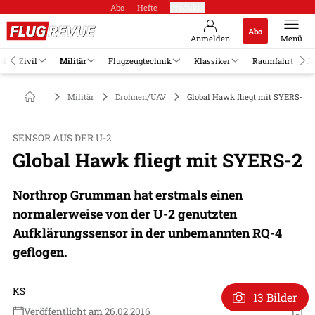
Abo
Hefte
Produkte
Abo
Anmelden
Menü
el
Zivil
Militär
Flugzeugtechnik
Klassiker
Raumfahrt
Jo
Militär
Drohnen/UAV
Global Hawk fliegt mit SYERS-2
SENSOR AUS DER U-2
Global Hawk fliegt mit SYERS-2
Northrop Grumman hat erstmals einen
normalerweise von der U-2 genutzten
Aufklärungssensor in der unbemannten RQ-4
geflogen.
KS
13 Bilder
Veröffentlicht am 26.02.2016