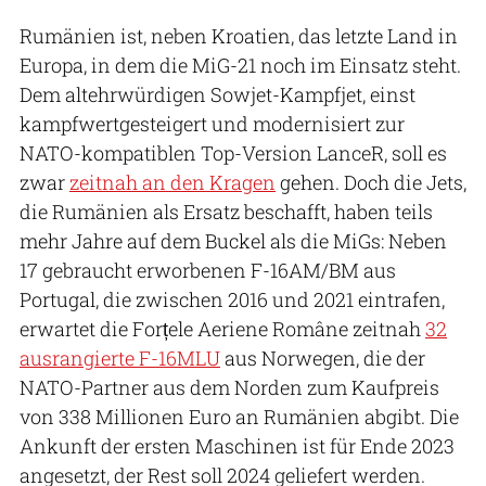
Rumänien ist, neben Kroatien, das letzte Land in
Europa, in dem die MiG-21 noch im Einsatz steht.
Dem altehrwürdigen Sowjet-Kampfjet, einst
kampfwertgesteigert und modernisiert zur
NATO-kompatiblen Top-Version LanceR, soll es
zwar
zeitnah an den Kragen
gehen. Doch die Jets,
die Rumänien als Ersatz beschafft, haben teils
mehr Jahre auf dem Buckel als die MiGs: Neben
17 gebraucht erworbenen F-16AM/BM aus
Portugal, die zwischen 2016 und 2021 eintrafen,
erwartet die Forțele Aeriene Române zeitnah
32
ausrangierte F-16MLU
aus Norwegen, die der
NATO-Partner aus dem Norden zum Kaufpreis
von 338 Millionen Euro an Rumänien abgibt. Die
Ankunft der ersten Maschinen ist für Ende 2023
angesetzt, der Rest soll 2024 geliefert werden.