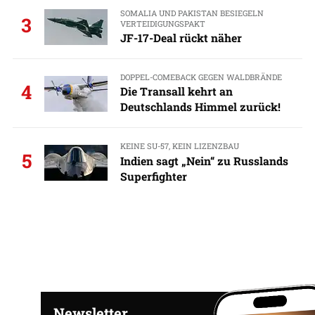
SOMALIA UND PAKISTAN BESIEGELN
3
VERTEIDIGUNGSPAKT
JF-17-Deal rückt näher
DOPPEL-COMEBACK GEGEN WALDBRÄNDE
4
Die Transall kehrt an
Deutschlands Himmel zurück!
KEINE SU-57, KEIN LIZENZBAU
5
Indien sagt „Nein“ zu Russlands
Superfighter
Newsletter