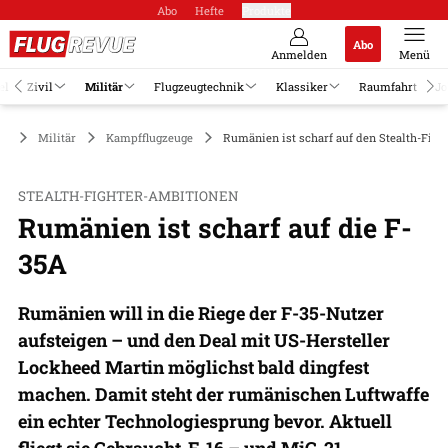
Abo
Hefte
Produkte
Abo
Anmelden
Menü
el
Zivil
Militär
Flugzeugtechnik
Klassiker
Raumfahrt
Jo
Militär
Kampfflugzeuge
Rumänien ist scharf auf den Stealth-Figh
STEALTH-FIGHTER-AMBITIONEN
Rumänien ist scharf auf die F-
35A
Rumänien will in die Riege der F-35-Nutzer
aufsteigen – und den Deal mit US-Hersteller
Lockheed Martin möglichst bald dingfest
machen. Damit steht der rumänischen Luftwaffe
ein echter Technologiesprung bevor. Aktuell
fliegt sie Gebraucht-F-16 – und MiG-21.