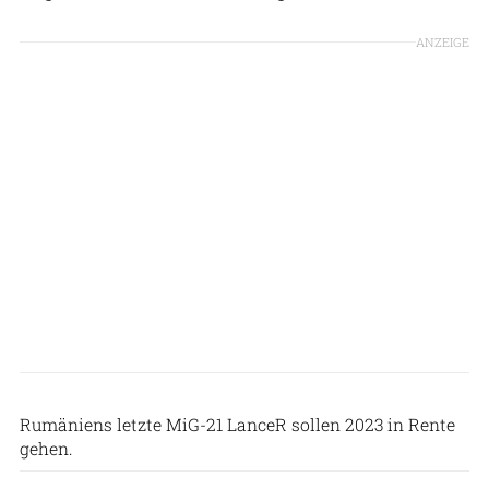
ANZEIGE
Rumänische Luftwaffe
Rumäniens letzte MiG-21 LanceR sollen 2023 in Rente
gehen.