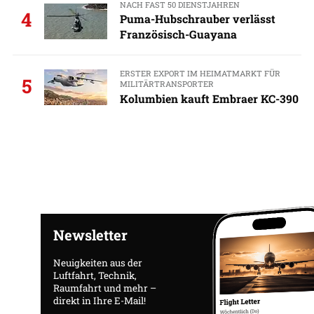
NACH FAST 50 DIENSTJAHREN
4
Puma-Hubschrauber verlässt
Französisch-Guayana
ERSTER EXPORT IM HEIMATMARKT FÜR
5
MILITÄRTRANSPORTER
Kolumbien kauft Embraer KC-390
Newsletter
Neuigkeiten aus der
Luftfahrt, Technik,
Raumfahrt und mehr –
direkt in Ihre E-Mail!