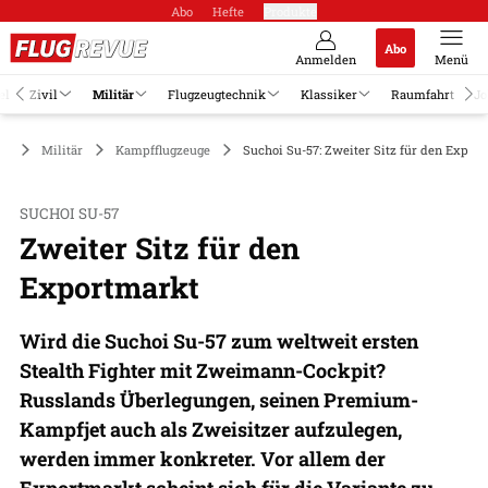
Abo
Hefte
Produkte
Abo
Anmelden
Menü
el
Zivil
Militär
Flugzeugtechnik
Klassiker
Raumfahrt
Jo
Militär
Kampfflugzeuge
Suchoi Su-57: Zweiter Sitz für den Expor
SUCHOI SU-57
Zweiter Sitz für den
Exportmarkt
Wird die Suchoi Su-57 zum weltweit ersten
Stealth Fighter mit Zweimann-Cockpit?
Russlands Überlegungen, seinen Premium-
Kampfjet auch als Zweisitzer aufzulegen,
werden immer konkreter. Vor allem der
Exportmarkt scheint sich für die Variante zu