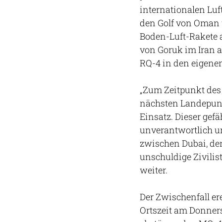
internationalen Luf
den Golf von Oman u
Boden-Luft-Rakete 
von Goruk im Iran a
RQ-4 in den eigene
„Zum Zeitpunkt des
nächsten Landepunk
Einsatz. Dieser gef
unverantwortlich un
zwischen Dubai, d
unschuldige Zivili
weiter.
Der Zwischenfall e
Ortszeit am Donner