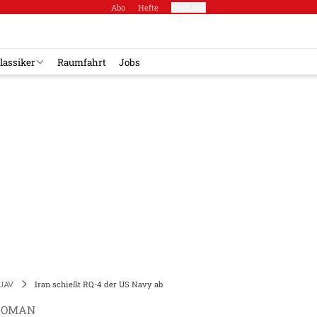
Abo
Hefte
Produkte
lassiker
Raumfahrt
Jobs
UAV
Iran schießt RQ-4 der US Navy ab
N OMAN